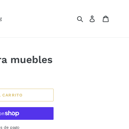
Buscar
Ingresar
Carrito
g
ra muebles
L CARRITO
s de pago