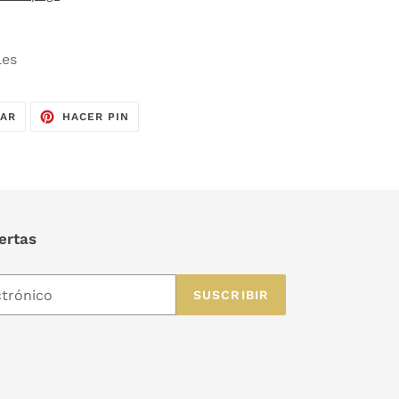
les
TUITEAR
PINEAR
EAR
HACER PIN
EN
EN
TWITTER
PINTEREST
ertas
SUSCRIBIR